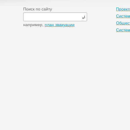
Поиск по сайту
Проект
Систем
Общест
например,
план эвакуации
Систе