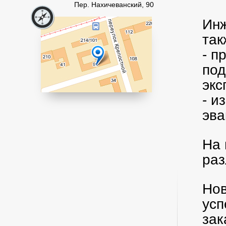
Пер. Нахичеванский, 90
Инж
так
- п
под
эк
- и
эва
На 
раз
Нов
усп
зак