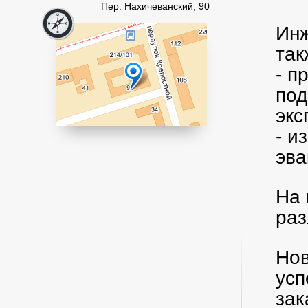
Пер. Нахичеванский, 90
Инж
так
- п
под
эк
- и
эва
На 
раз
Нов
усп
зак