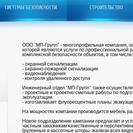
СИСТЕМЫ БЕЗОПАСНОСТИ
СТРОИТЕЛЬСТВО
ООО "МП-Групп" - многопрофильная компания, о
которой являются услуги по профессиональной р
комплексной безопасности объектов, в том числе
- охранной сигнализации
- охранно-пожарной сигнализации
- видеонаблюдения
- контроля удаленного доступа
Инженерный отдел "МП-Групп" также осуществля
- проектные и проектно-сметные работы по подго
эксплуатации
- изготавливает флуоресцентные планы эвакуац
На мощностях компании производится мебель р
Новое подразделение кампании предлагает и ус
частным заказчикам качественные и перспектив
(рулонные и кассетные шторы, жалюзи всех видо