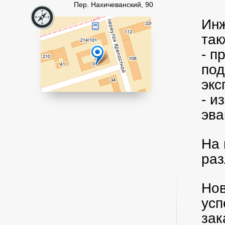
Пер. Нахичеванский, 90
Инж
так
- п
под
эк
- и
эва
На 
раз
Нов
усп
зак