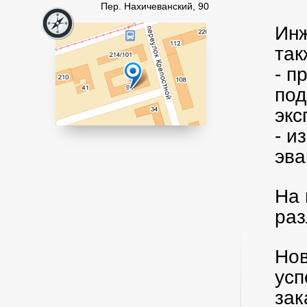
Пер. Нахичеванский, 90
Инж
так
- п
под
эк
- и
эва
На 
раз
Нов
усп
зак