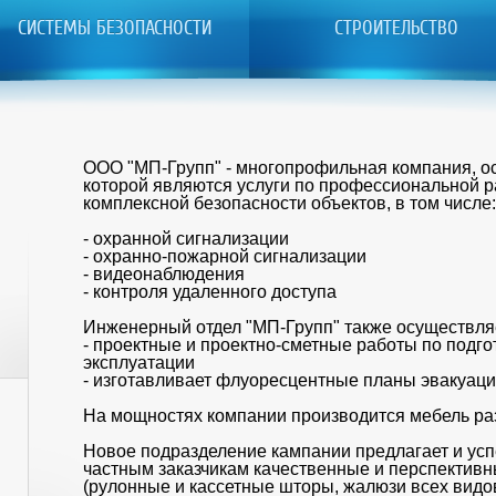
СИСТЕМЫ БЕЗОПАСНОСТИ
СТРОИТЕЛЬСТВО
ООО "МП-Групп" - многопрофильная компания, о
которой являются услуги по профессиональной р
комплексной безопасности объектов, в том числе
- охранной сигнализации
- охранно-пожарной сигнализации
- видеонаблюдения
- контроля удаленного доступа
Инженерный отдел "МП-Групп" также осуществля
- проектные и проектно-сметные работы по подго
эксплуатации
- изготавливает флуоресцентные планы эвакуац
На мощностях компании производится мебель р
Новое подразделение кампании предлагает и ус
частным заказчикам качественные и перспектив
(рулонные и кассетные шторы, жалюзи всех видо