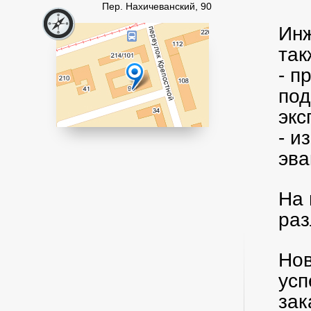
Пер. Нахичеванский, 90
Инж
так
- п
под
эк
- и
эва
На 
раз
Нов
усп
зак