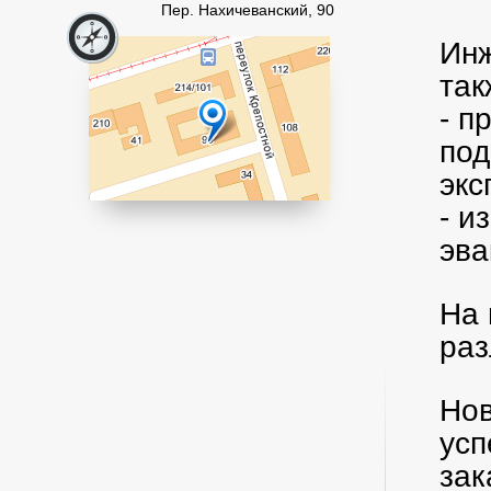
Пер. Нахичеванский, 90
Инж
так
- п
под
эк
- и
эва
На 
раз
Нов
усп
зак