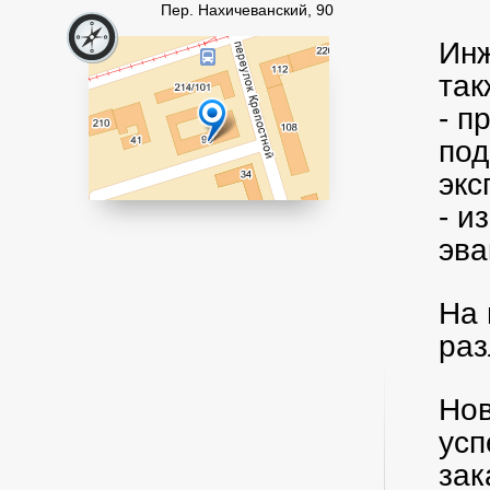
Пер. Нахичеванский, 90
Инж
так
- п
под
эк
- и
эва
На 
раз
Нов
усп
зак