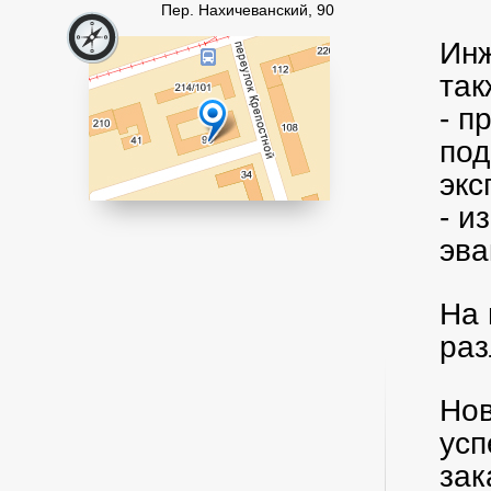
Пер. Нахичеванский, 90
Инж
так
- п
под
эк
- и
эва
На 
раз
Нов
усп
зак