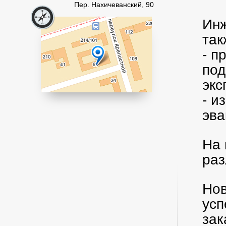
Пер. Нахичеванский, 90
Инж
так
- п
под
эк
- и
эва
На 
раз
Нов
усп
зак