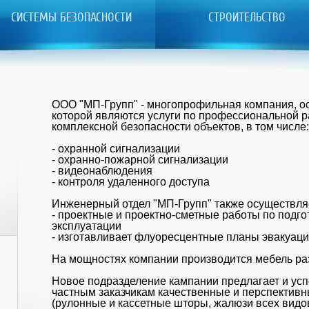
СИСТЕМЫ БЕЗОПАСНОСТИ
СТРОИТЕЛЬСТВО
ООО "МП-Групп" - многопрофильная компания, о
которой являются услуги по профессиональной р
комплексной безопасности объектов, в том числе
- охранной сигнализации
- охранно-пожарной сигнализации
- видеонаблюдения
- контроля удаленного доступа
Инженерный отдел "МП-Групп" также осуществля
- проектные и проектно-сметные работы по подго
эксплуатации
- изготавливает флуоресцентные планы эвакуац
На мощностях компании производится мебель р
Новое подразделение кампании предлагает и ус
частным заказчикам качественные и перспектив
(рулонные и кассетные шторы, жалюзи всех видо