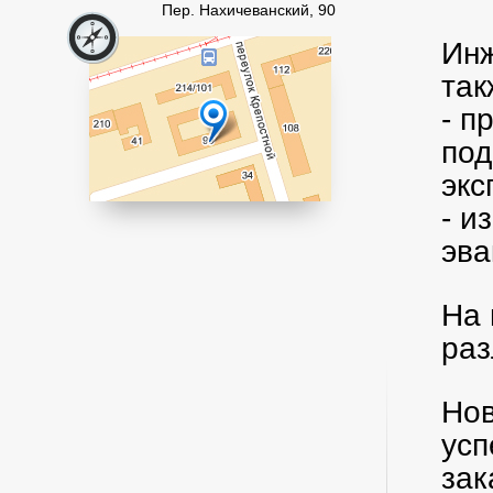
Пер. Нахичеванский, 90
Инж
так
- п
под
эк
- и
эва
На 
раз
Нов
усп
зак