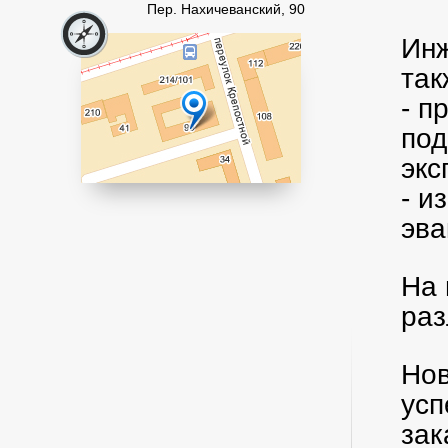
Пер. Нахичеванский, 90
Инж
так
- п
под
эк
- и
эва
На 
раз
Нов
усп
зак